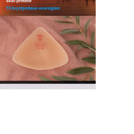
Skal-protese
Til brystprotese-oversigten