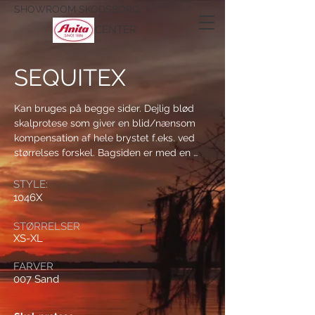
SHOWROOM SKODSBORG
CENTER
SEQUITEX
Kan bruges på begge sider. Dejlig blød 
skalprotese som giver en blid/nænsom 
kompensation af hele brystet f.eks. ved 
størrelses forskel. Bagsiden er med en 
eksklusiv speciel film med let klæbeevne 
og kan bruges/bæres direkte på huden. 
STYLE:
1046X
Protesen har meget tynde og fine kanter, 
som giver en naturlig overgang til huden.

STØRRELSER
Enkelt-lags protese.
XS-XL
FARVER
007 Sand