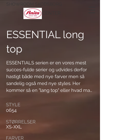
SHOWROOM SKODSBORG
CENTER
ESSENTIAL long
top
ESSENTIALS serien er en vores mest 
succes-fulde serier og udvides derfor 
hastigt både med nye farver men så 
sandelig også med nye styles. Her 
kommer så en "lang top" eller hvad man 
nu skal kalde det, som bygger på den 
allerede eksisterende Essential Top 
STYLE
0654
5405. I første omgang i 2 basis-farver, 
sort og desert.

STØRRELSER
XS-XXL
Som det fremgår af billederne kan den 
FARVER
sammensættes med matchende trusser 