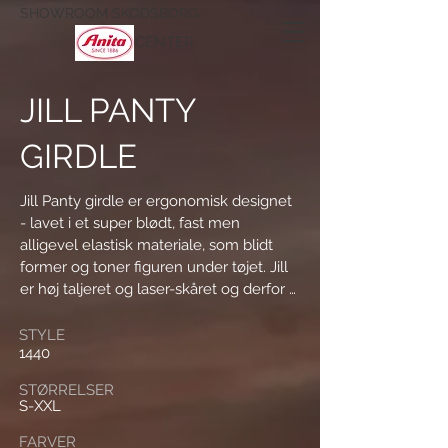
SHOWROOM SKODSBORG
CENTER
JILL PANTY
GIRDLE
Jill Panty girdle er ergonomisk designet 
- lavet i et super blødt, fast men 
alligevel elastisk materiale, som blidt 
former og toner figuren under tøjet. Jill 
er høj taljeret og laser-skåret og derfor 
med absolut ingen synlige kanter eller 
sømme.

STYLE
1440
Jill har samme design og næsten 
samme pasform som Beauty Shaper 
STØRRELSER
1787.  Til forskel er Jill i et materiale syet 
S-XXL
i kun 2 dele med 3 meget flade 
FARVER
overlock sømme: En i hver side og en, 