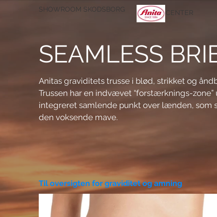
SHOWROOM SKODSBORG
CENTER
SEAMLESS BRI
Anitas graviditets trusse i blød, strikket og ån
Trussen har en indvævet “forstærknings-zone”
integreret samlende punkt over lænden, som sik
den voksende mave.
Til oversigten for graviditet og amning