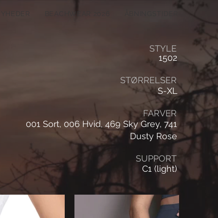
NYHEDER
BEACHWEAR 2026
ÅBNINGSTIDER
STYLE
1502
STØRRELSER
S-XL
FARVER
001 Sort, 006 Hvid, 469 Sky Grey, 741
Dusty Rose
SUPPORT
C1 (light)