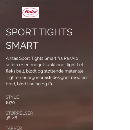
SHOWROOM SKODSBORG
CENTER
SPORT TIGHTS
SMART
Anitas Sport Tights Smart fra PanAlp 
serien er en meget funktionel tight I et 
fleksibelt, blødt og støttende materiale. 
Tighten er ergonomisk designet med en 
bred, blød linning og få 
velgennemtænkte, flade sømme. Den 
har funktionelle lommer på siderne og 
STYLE
1670
laserskårne afsluttende kanter forneden 
på benene uden strammende kanter og 
STØRRELSER
sømme.

36-48
FARVER
80% Polyamid, 20% Elastan