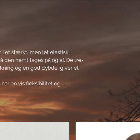
VAREGRUPPER
 et stærkt, men let elastisk 
å den nemt tages på og af. De tre-
kning og en god dybde, giver et 
r en vis fleksibilitet og 
 bryst. BH'en har højt skåret ryg 
em) er en fordel.