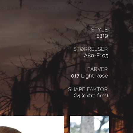
NYHEDER
BEACHWEAR 2026
ÅBNINGSTIDER
STYLE
5319
STØRRELSER
A80-E105
FARVER
017 Light Rose
SHAPE FAKTOR
C4 (extra firm)