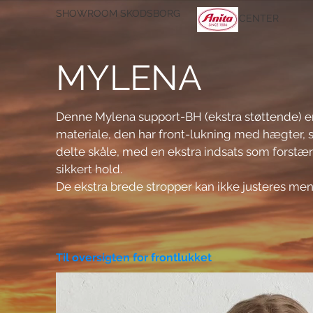
SHOWROOM SKODSBORG
CENTER
MYLENA
Denne Mylena support-BH (ekstra støttende) er i
materiale, den har front-lukning med hægter, s
delte skåle, med en ekstra indsats som forstær
sikkert hold.  

De ekstra brede stropper kan ikke justeres men ha
afhjælper belastningen på skuldrene fra et tungt
og sider, som ved specielle behov (evt. lymfød
Til oversigten for frontlukket