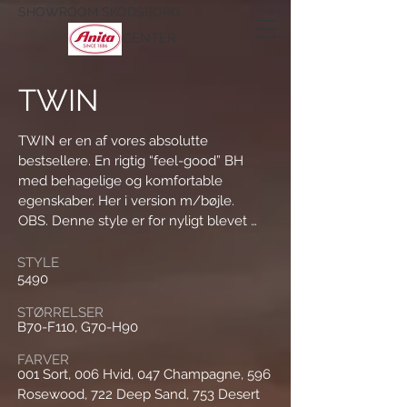
SHOWROOM SKODSBORG
CENTER
TWIN
TWIN er en af vores absolutte 
bestsellere. En rigtig “feel-good” BH 
med behagelige og komfortable 
egenskaber. Her i version m/bøjle. 

OBS. Denne style er for nyligt blevet 
udvidet med str. 105 og 110 fra skål B til 
F. Derimod er str. 65 under udfasning.

STYLE
5490
TWIN har dobbeltlags, lidt dybe, 
STØRRELSER
sømløse og formpressede skåle og 
B70-F110, G70-H90
brede, polstrede stropper. Den er i så 
FARVER
blød microfiber, at den næsten er både 
001 Sort, 006 Hvid, 047 Champagne, 596
usynlig under tøjet og man derfor stort 
Rosewood, 722 Deep Sand, 753 Desert
set ikke mærker, at man har den på. En 