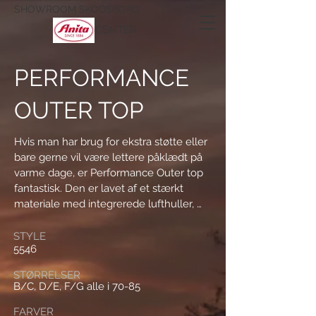
SHOWROOM SKODSBORG
CENTER
PERFORMANCE
OUTER TOP
Hvis man har brug for ekstra støtte eller 
bare gerne vil være lettere påklædt på 
varme dage, er Performance Outer top 
fantastisk. Den er lavet af et stærkt 
materiale med integrerede lufthuller, 
som sikrer at huden holdes behageligt 
tør.

STYLE
5546
NB. Dette er ikke en BH, den er derimod 
STØRRELSER
beregnet til brug udenpå din sports-BH.

B/C, D/E, F/G alle i 70-85
FARVER
De formsyede skålę og sidepaneler, 