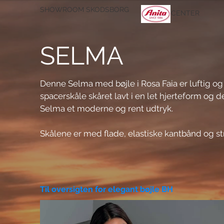
SHOWROOM SKODSBORG
CENTER
SELMA
Denne Selma med bøjle i Rosa Faia er luftig og
spacerskåle skåret lavt i en let hjerteform og d
Selma et moderne og rent udtryk. 

Skålene er med flade, elastiske kantbånd og s
et fint blikfang. Selma meget velsiddende og d
shirt BH.
Til oversigten for elegant bøjle BH