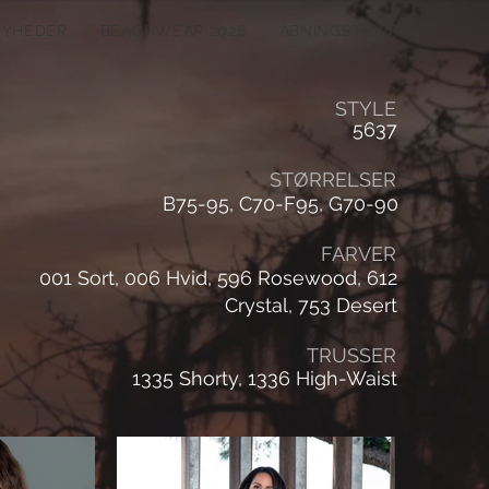
NYHEDER
BEACHWEAR 2026
ÅBNINGSTIDER
STYLE
5637
STØRRELSER
B75-95, C70-F95, G70-90
FARVER
001 Sort, 006 Hvid, 596 Rosewood, 612
Crystal, 753 Desert
TRUSSER
1335 Shorty, 1336 High-Waist