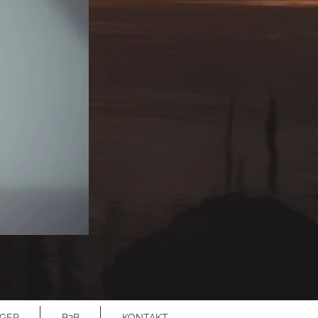
GER
B2B
KONTAKT