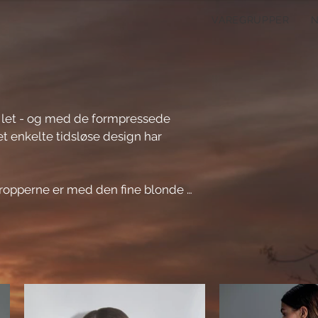
VAREGRUPPER
 let - og med de formpressede 
et enkelte tidsløse design har 
tropperne er med den fine blonde 
erfor et godt valg også som T-