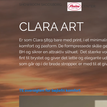
SHOWROOM SKODSBORG
CENTER
CLARA ART
Er som Clara 5859 bare med print, i et minimalis
komfort og pasform. De formpressede skåle gør B
BH og sikrer en attraktiv silhuet.  Det stærke vo
fint til brystet og giver det lette og elegante u
som går op i de brede stropper, er med til at g
Det delikate og grafiske blomsterprint giver de
nyt udtryk. Fashionabel med en snert af coolness 
rose. Det semi-transparante voile panel i skålene
udtryk, som er typisk for Clara, en charmerende 
Til oversigten for bøjlefri komfort
fornemmelse af en lavt skåret kavalergang.