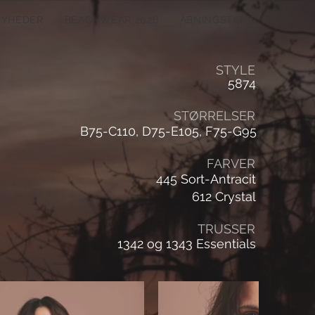
NYHEDER
BEACHWEAR 2026
ÅBNINGSTIDER
STYLE
5874
STØRRELSER
B75-C110, D75-E105, F75-G95
FARVER
445 Sort-Antracit
612 Crystal
TRUSSER
1342 og 1343 Essentials