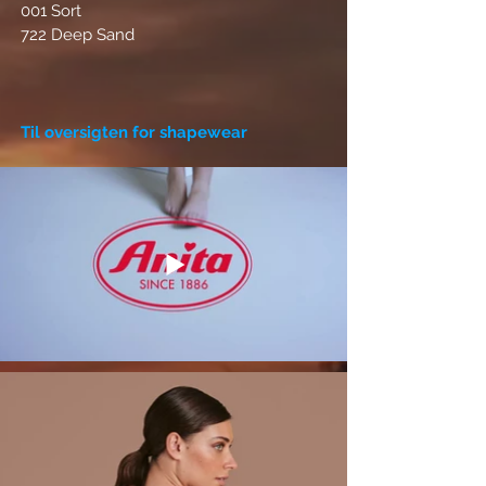
001 Sort
polyester.
722 Deep Sand
Til oversigten for shapewear