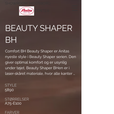
SHOWROOM SKODSBORG
CENTER
BEAUTY SHAPER
BH
Comfort BH Beauty Shaper er Anitas 
nyeste style i Beauty Shaper serien. Den 
giver optimal komfort og er usynlig 
under tøjet. Beauty Shaper BHen er i 
laser-skåret materiale, hvor alle kanter 
er sømløse, og de formpressede spacer 
skåle er lette og åndbare. Stropperne er 
STYLE
5890
blødt polstrerede med let rundede 
kanter og specielt udviklet til Anita. Så 
STØRRELSER
en rigtig “Feel-good” BH med naturlig 
A75-E100
formgivende effekt.

FARVER
44% Polyamid, 37% Elastan, 19% 