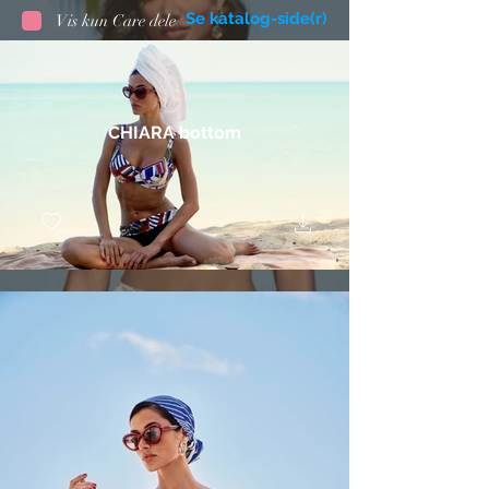
Se katalog-side(r)
Vis kun Care dele
CHIARA bottom