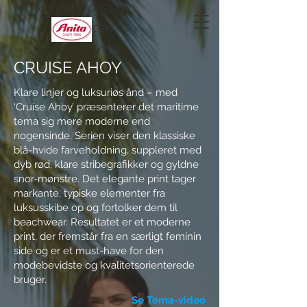
SHOWROOM SKODSBORG
CENTER
CRUISE AHOY
Klare linjer og luksuriøs ånd – med
‘Cruise Ahoy’ præsenterer det maritime
tema sig mere moderne end
nogensinde. Serien viser den klassiske
blå-hvide farveholdning, suppleret med
dyb rød, klare stribegrafikker og gyldne
snor-mønstre. Det elegante print tager
markante, typiske elementer fra
luksusskibe op og fortolker dem til
beachwear. Resultatet er et moderne
print, der fremstår fra en særligt feminin
side og er et must-have for den
modebevidste og kvalitetsorienterede
bruger.
Se Tema-video