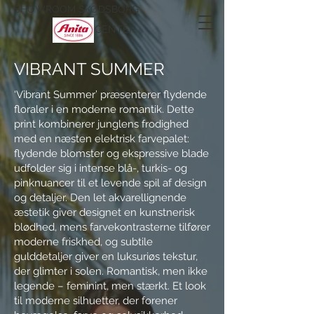
SHOWROOM SKODSBORG
CENTER
VIBRANT SUMMER
‘Vibrant Summer’ præsenterer flydende
floraler i en moderne romantik. Dette
print kombinerer junglens frodighed
med en næsten elektrisk farvepalet:
flydende blomster og ekspressive blade
udfolder sig i intense blå-, turkis- og
pinknuancer til et levende spil af design
og detaljer. Den let akvarellignende
æstetik giver designet en kunstnerisk
blødhed, mens farvekontrasterne tilfører
moderne friskhed, og subtile
gulddetaljer giver en luksuriøs tekstur,
der glimter i solen. Romantisk, men ikke
legende – feminint, men stærkt. Et look
til moderne silhuetter, der forener