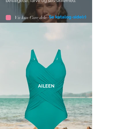
bevægelse, farve og selvsikkerhed.
Se katalog-side(r)
Vis kun Care dele
AILEEN