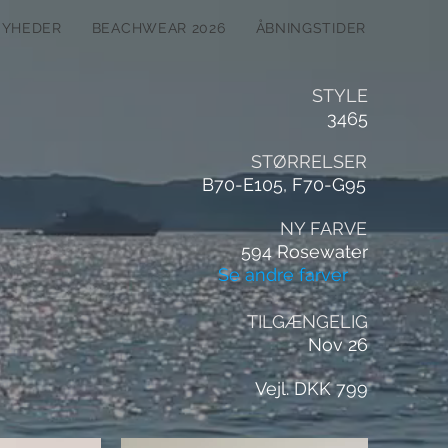
NYHEDER
BEACHWEAR 2026
ÅBNINGSTIDER
STYLE
3465
STØRRELSER
B70-E105, F70-G95
NY FARVE
594 Rosewater
Se andre farver
TILGÆNGELIG
Nov 26
Vejl. DKK 799