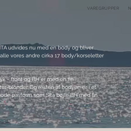
VAREGRUPPER
ITA udvides nu med en body og bliver 
lle vores andre cirka 17 body/korseletter 
ryk - front og BH er med en fin 
er-blonder. Og resten af bodyen er i et 
gode pasform som Sita bøjle BH med fin 