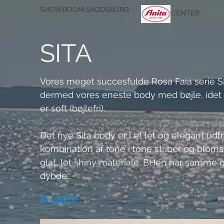
SHOWROOM SKODSBORG
CENTER
SITA
Vores meget succesfulde Rosa Faia serie S
dermed vores eneste body med bøjle, idet a
er soft (bøjlefri).
Det nye Sita body er i et let og elegant udt
kombination af tone i tone striber og blomst
glat, let shiny materiale. BHen har samme 
dybde…
Vis mere