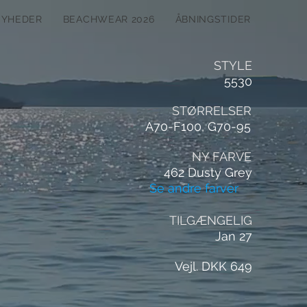
NYHEDER
BEACHWEAR 2026
ÅBNINGSTIDER
STYLE
5530
STØRRELSER
A70-F100, G70-95
NY FARVE
462 Dusty Grey
Se andre farver
TILGÆNGELIG
Jan 27
Vejl. DKK 649