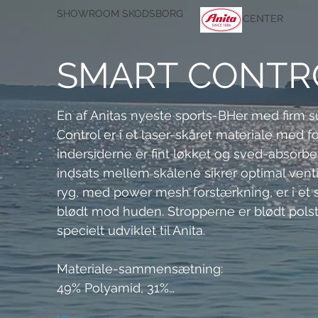
SHOWROOM SKODSBORG
CENTER
SMART CONTR
En af Anitas nyeste sports-BHer med firm su
Control er i et laser-skåret materiale med 
indersiderne er fint løkket og sved-absorb
indsats mellem skålene sikrer optimal venti
ryg, med power mesh forstærkning, er i et s
blødt mod huden. Stropperne er blødt pols
specielt udviklet til Anita.
Materiale-sammensætning:
49% Polyamid, 31%…