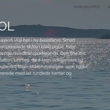
VAREGRUPPER
OL
pport (A3) her i ny basisfarve. Smart 
formpressede skåle i blød piqué, hvor 
erende/svedtransporterende. Den fine net 
lation. Linning, de 2-lags sidepaneler og 
uperfint laser-skåret materiale, som ligger 
trerede med let rundede kanter og 