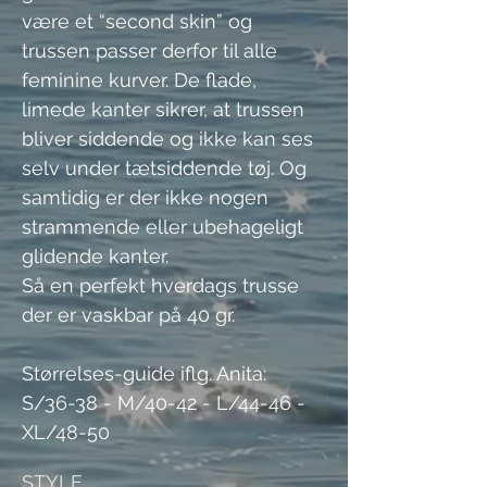
være et “second skin” og 
trussen passer derfor til alle 
feminine kurver. De flade, 
limede kanter sikrer, at trussen 
bliver siddende og ikke kan ses 
selv under tætsiddende tøj. Og 
samtidig er der ikke nogen 
strammende eller ubehageligt 
glidende kanter. 
Så en perfekt hverdags trusse 
der er vaskbar på 40 gr. 
Størrelses-guide iflg. Anita:  
S/36-38 - M/40-42 - L/44-46 - 
XL/48-50
STYLE