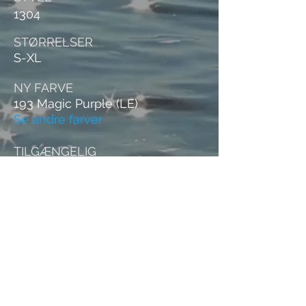
1304
STØRRELSER
S-XL
NY FARVE
193 Magic Purple (LE)
Se andre farver
TILGÆNGELIG
Maj 26