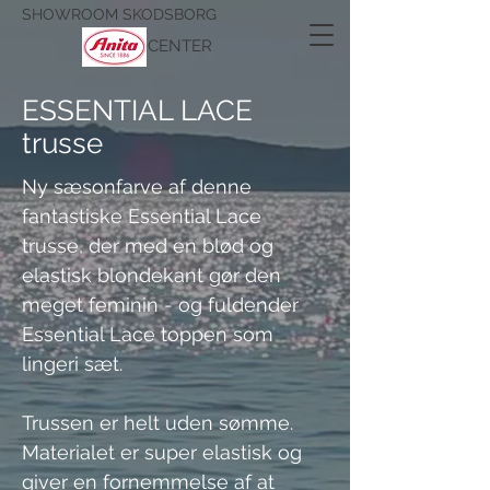
SHOWROOM SKODSBORG
CENTER
ESSENTIAL LACE
trusse
Ny sæsonfarve af denne 
fantastiske Essential Lace 
trusse, der med en blød og 
elastisk blondekant gør den 
meget feminin - og fuldender 
Essential Lace toppen som 
lingeri sæt. 
Trussen er helt uden sømme. 
Materialet er super elastisk og 
giver en fornemmelse af at 