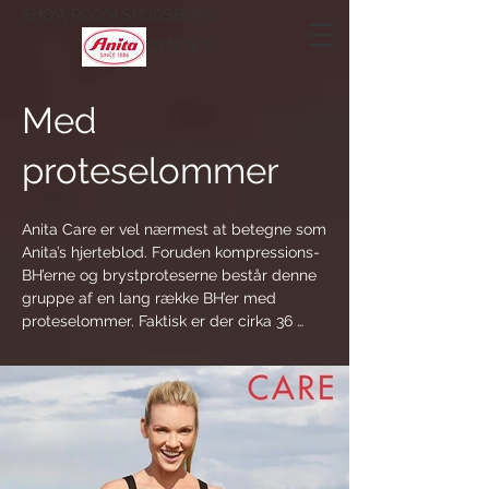
SHOWROOM SKODSBORG
CENTER
Med
proteselommer
Anita Care er vel nærmest at betegne som 
Anita’s hjerteblod. Foruden kompressions-
BH’erne og brystproteserne består denne 
gruppe af en lang række BH’er med 
proteselommer. Faktisk er der cirka 36 
forskellige at vælge imellem. De fleste 
stammer fra Anita Comfort og Rosa Faia 
serier, der er tilpasset / modificeret til 
Care segmentet, men der er også nogle, 
der kun findes i Care. Nedenfor viser vi de 
mest relevante modeller. Klik på den 
enkelte model for at se flere billeder samt 