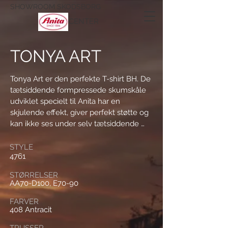
SHOWROOM SKODSBORG
CENTER
TONYA ART
Tonya Art er den perfekte T-shirt BH. De 
tætsiddende formpressede skumskåle 
udviklet specielt til Anita har en 
skjulende effekt, giver perfekt støtte og 
kan ikke ses under selv tætsiddende 
beklædning/tøj. Tonya Arts 
proteselommer er i let, luftigt og fin tyl 
STYLE
4761
og de slanke, elegante stropper polstret 
med let fiberfyld giver behagelig 
STØRRELSER
komfort. De flade kantbånd i 
AA70-D100, E70-90
halsudskæring og ved armene er bløde 
FARVER
og meget behagelige. For ekstra 
408 Antracit
fleksibilitet har Tonya 4 rækker hægter 
ved lukningen i ryggen. Som man nok 